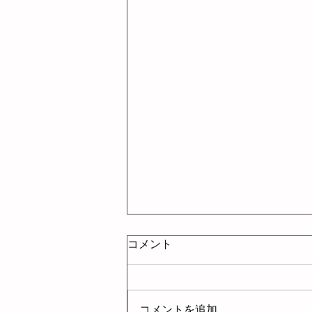
〜お支払いについて〜
コメント
こんにちは！ Sakura’s nailschool 熊
本校です。 \\お支払いについての
お知らせです// クレジットカード
コメントを追加…