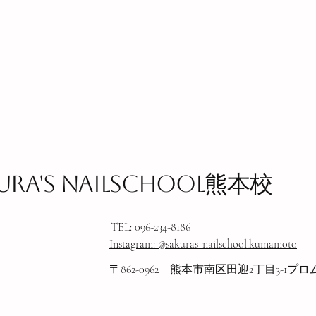
ura's nailschool熊本校
TEL: 096-234-8186
​Instagram: @sakuras_nailschool.kumamoto
〒862-0962 熊本市南区田迎2丁目3-1