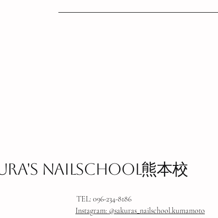
ura's nailschool熊本校
TEL: 096-234-8186
​Instagram: @sakuras_nailschool.kumamoto