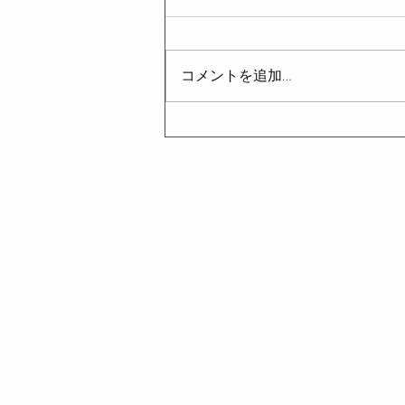
こんにちは！ Sakura’s nailschool 熊
本校です。 \\お支払いについての
お知らせです// クレジットカード
コメントを追加…
払い、 クレジットカード分割払
い、 PayPay支払いが追加になり
ました！ 引き続き、 ⚫︎現金払い
⚫︎教育ローン 等も ご利用
頂けますので、 ご自身のライフ
スタイルに合ったお支払い方法で
ご利用ください✨ Sakura’s
nailschool 熊本校は ただいま10月