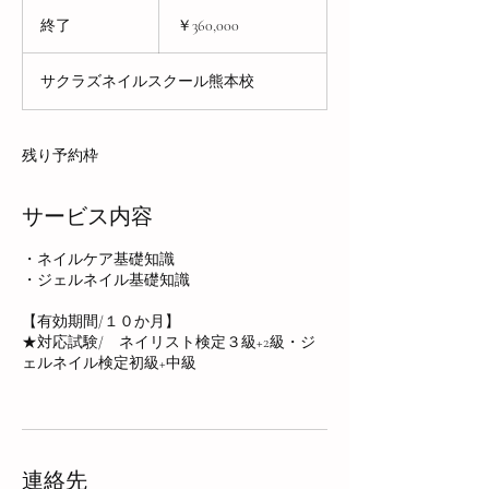
360,000
円
終了
終
￥360,000
了
サクラズネイルスクール熊本校
残り予約枠
サービス内容
・ネイルケア基礎知識
・ジェルネイル基礎知識
【有効期間/１０か月】
★対応試験/ ネイリスト検定３級+2級・ジ
ェルネイル検定初級+中級
連絡先