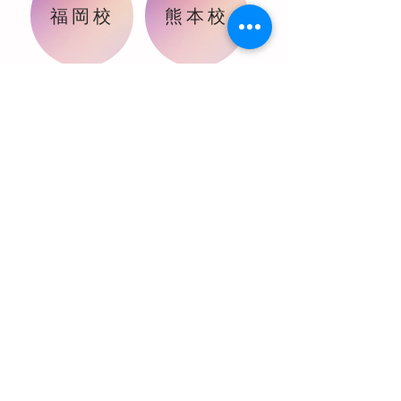
福岡校
熊本校
Sakura's
nailschool熊本校
TEL:
096-234-8186
​Instagram: @sakuras_nailschool.kumamoto
〒862-0962 熊本市南区田迎2丁
目3-1プロムナードビル２階