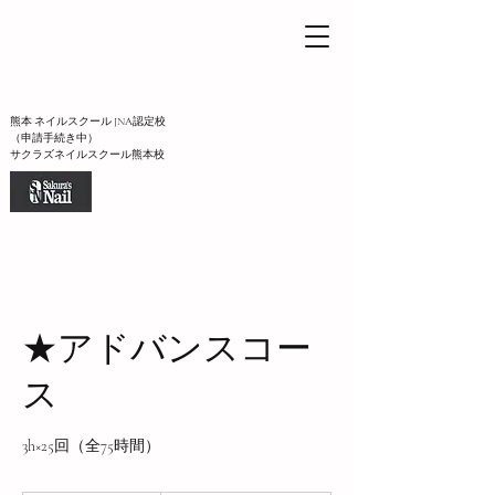
熊本 ネイルスクール JNA認定校
（申請手続き中）
サクラズネイルスクール熊本校
★アドバンスコー
ス
3h×25回（全75時間）