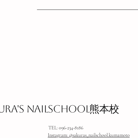
ura's nailschool熊本校
TEL: 096-234-8186
​Instagram: @sakuras_nailschool.kumamoto