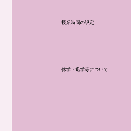
組みや、
ての説明
​授業時間の設定
法域によ
業活動や
します。
プライ
​休学・退学等について