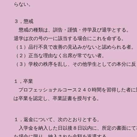
らない。
​３，懲戒
懲戒の種類は、訓告・謹慎・停学及び退学とする。
退学は次の号の一に該当する場合にこれを命ずる。
（１）品行不良で改善の見込みがないと認められる者。
（２）正当な理由なく出席が常でない者。
（３）学校の秩序を乱し、その他学生としての本分に反
１，卒業
​ プロフェッショナルコース２４０時間を習得した者に
は卒業を認定し、卒業証書を授与する。
１，返金について、次のとおりとする。
入学金を納入した日以後８日以内に、所定の書面にて
た場合に限り、納入された金額を返還する。