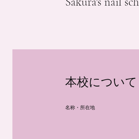
Sakura's nail 
法的免
ここに記
門的な説
れるべき
​本校について
または推
用規約に
門家によ
名称・所在地
プライ
プライバ
用、開示
また、プ