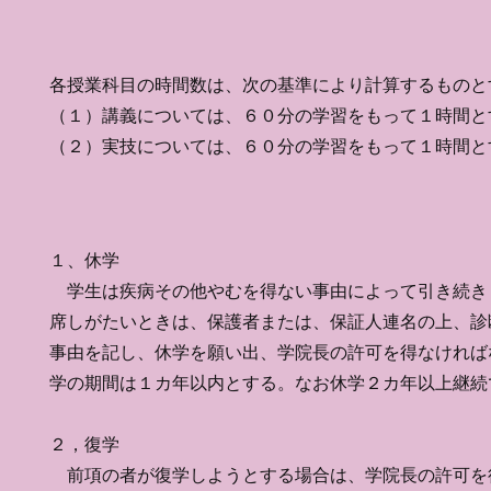
プライバシー保護のためにウェブサイトが実施している各種仕
も含まれているのが一般的です。
各授業科目の時間数は、次の基準により計算するものと
ってプライバシーポリシーに含めるべき事項の法的義務が異な
（１）講義については、６０分の学習をもって１時間と
所在地に関連する法律の遵守について確認する責任はあなたが
​（２）実技については、６０分の学習をもって１時間と
バシーポリシーに記載すべき事項
１、休学
学生は疾病その他やむを得ない事由によって引き続き
席しがたいときは、保護者または、保証人連名の上、診
事由を記し、休学を願い出、学院長の許可を得なければ
学の期間は１カ年以内とする。なお休学２カ年以上継続
２，復学
前項の者が復学しようとする場合は、学院長の許可を