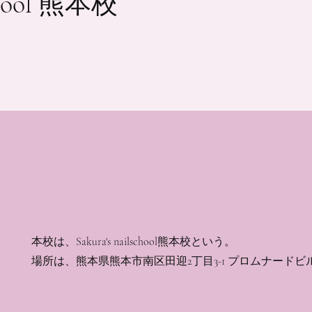
リシー
school 熊本校
責事項
載されている内容は、プライバシーポリシーの作成に関する一
明および情報にすぎません。あなたの事業と顧客および訪問者
特定の条が事前に把握し得うるものでないことから、その内容
奨事項として依拠できるものであるとは限りません。当社は、
関する必要事項を理解し、その作成に関するサポートを受ける
る法的アドバイスを受けられることをお勧めします。
本校は、Sakura's nailschool熊本校という。
バシーポリシー – 原則
​場所は、熊本県熊本市南区田迎2丁目3-1 プロムナードビ
シーポリシーは、ウェブサイトがその訪問者や顧客のデータを
、処理、管理する方法の一部または全部を開示する声明とする
ライバシーポリシーには、プライバシー保護に対するウェブサ